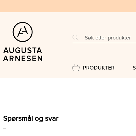
Hovedinnhold
Hovedmeny
Spørsmål og svar
Søk etter
Søk
PRODUKTER
S
Hovedmeny
Spørsmål og svar