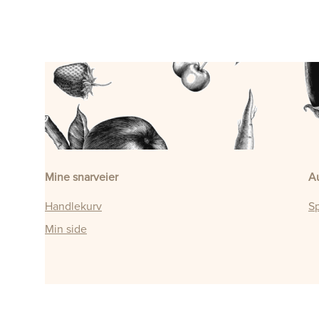
Mine snarveier
A
Handlekurv
Sp
Min side